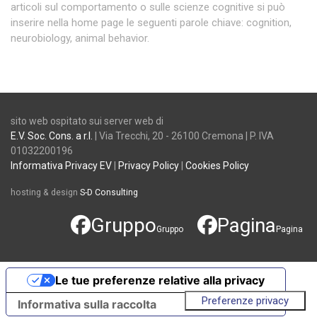
articoli sul comportamento o sulle scienze cognitive si può
inserire nella home page le seguenti parole chiave: cognition,
neurobiology, animal behavior.
sito web ospitato sui server web di
E.V. Soc. Cons. a r.l.
| Via Trecchi, 20 - 26100 Cremona | P. IVA
01032200196
Informativa Privacy EV
|
Privacy Policy
|
Cookies Policy
hosting & design
S-D Consulting
Gruppo
Pagina
Gruppo
Pagina
Le tue preferenze relative alla privacy
Informativa sulla raccolta